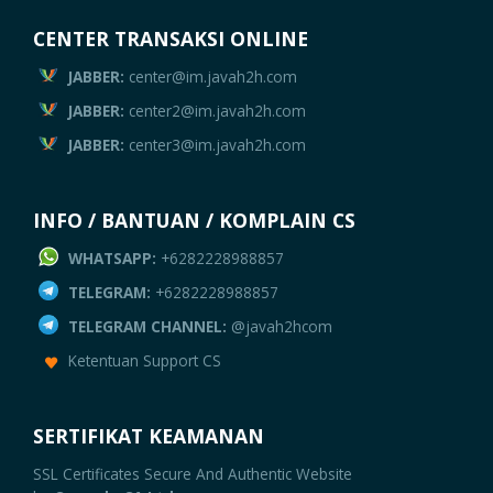
CENTER TRANSAKSI ONLINE
JABBER:
center@im.javah2h.com
JABBER:
center2@im.javah2h.com
JABBER:
center3@im.javah2h.com
INFO / BANTUAN / KOMPLAIN CS
WHATSAPP:
+6282228988857
TELEGRAM:
+6282228988857
TELEGRAM CHANNEL:
@javah2hcom
Ketentuan Support CS
SERTIFIKAT KEAMANAN
SSL Certificates
Secure And Authentic Website