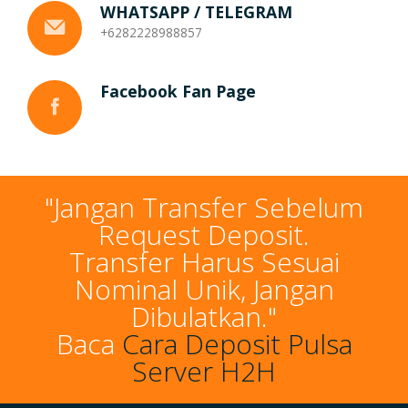
WHATSAPP / TELEGRAM
+6282228988857
Facebook Fan Page
"Jangan Transfer Sebelum
Request Deposit.
Transfer Harus Sesuai
Nominal Unik, Jangan
Dibulatkan."
Baca
Cara Deposit Pulsa
Server H2H