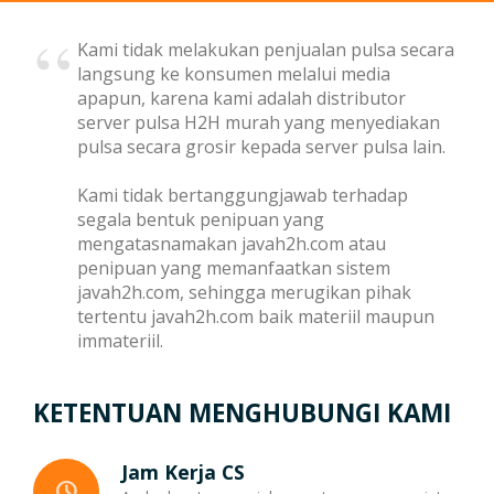
Harga Pulsa Elektrik
Deposit
Kami tidak melakukan penjualan pulsa secara
langsung ke konsumen melalui media
apapun, karena kami adalah
distributor
Transaksi
Harga PLN Token
server pulsa H2H murah
yang menyediakan
pulsa secara grosir kepada server pulsa lain.
Kami tidak bertanggungjawab terhadap
Voucher Game Online
Format Transaksi
Support
segala bentuk penipuan yang
mengatasnamakan javah2h.com atau
penipuan yang memanfaatkan sistem
javah2h.com, sehingga merugikan pihak
Contoh Reply Transaksi
tertentu javah2h.com baik materiil maupun
immateriil.
Transaksi Via API
KETENTUAN MENGHUBUNGI KAMI
Jam Kerja CS