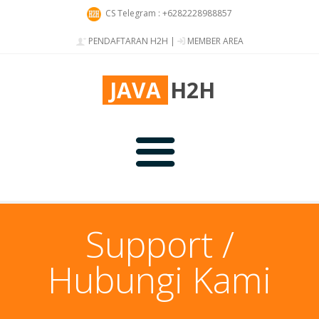
CS Telegram : +6282228988857
PENDAFTARAN H2H
|
MEMBER AREA
JAVA
H2H
Home
Support /
Hubungi Kami
Harga